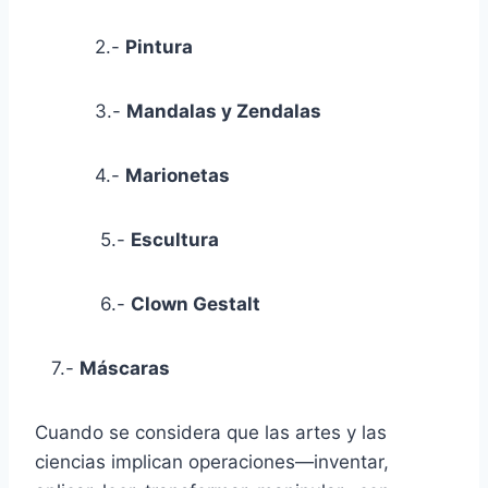
2.-
Pintura
3.-
M
a
n
d
a
l
a
s
y Zendalas
4.-
Marionetas
5.-
Escultura
6.-
Clown Gestalt
7.-
Máscaras
Cuando se considera que las artes y las
ciencias implican operaciones—inventar,