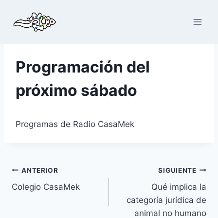
Saltar
al
contenido
Programación del
próximo sábado
Programas de Radio CasaMek
Navegación
ANTERIOR
SIGUIENTE
Colegio CasaMek
Qué implica la
de
categoría jurídica de
entradas
animal no humano