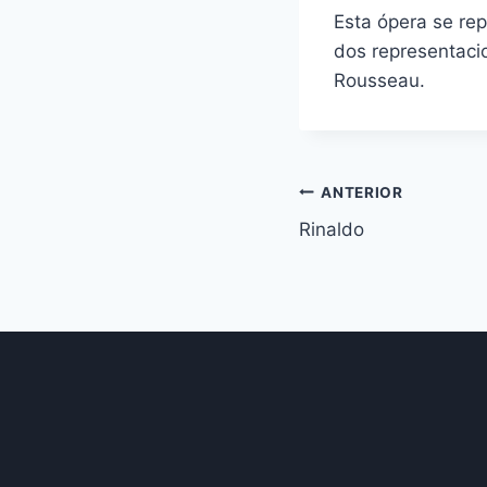
Esta ópera se re
dos representaci
Rousseau.
Navegación
ANTERIOR
Rinaldo
de
entradas