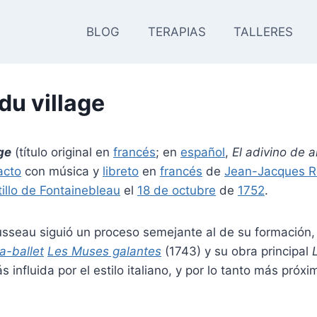
BLOG
TERAPIAS
TALLERES
du village
ge
(título original en
francés
; en
español
,
El adivino de 
acto
con música y
libreto
en
francés
de
Jean-Jacques 
tillo de Fontainebleau
el
18 de octubre
de
1752
.
sseau siguió un proceso semejante al de su formación, 
a-ballet
Les Muses galantes
(1743) y su obra principal
 influida por el estilo italiano, y por lo tanto más próxi