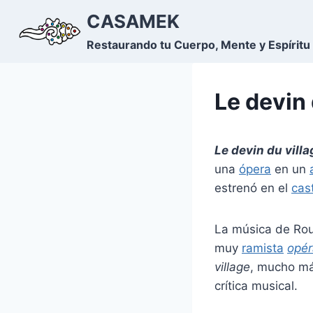
Saltar
CASAMEK
al
Restaurando tu Cuerpo, Mente y Espíritu
contenido
Le devin 
Le devin du villa
una
ópera
en un
estrenó en el
cas
La música de Rou
muy
ramista
opér
village
, mucho más
crítica musical.