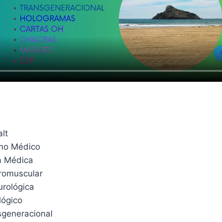
lt
mo Médico
a Médica
romuscular
urológica
lógico
sgeneracional