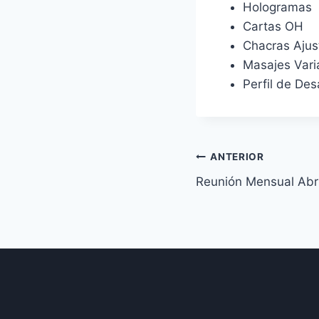
Hologramas
Cartas OH
Chacras Ajus
Masajes Vari
Perfil de Des
Navegación
ANTERIOR
Reunión Mensual Abri
de
entradas