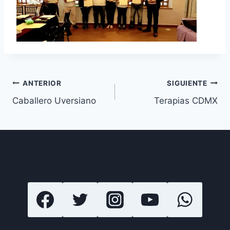
Navegación
ANTERIOR
SIGUIENTE
Caballero Uversiano
Terapias CDMX
de
entradas
SIGUENOS EN REDES