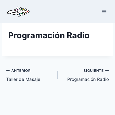
Saltar
al
contenido
Programación Radio
Navegación
ANTERIOR
SIGUIENTE
Taller de Masaje
Programación Radio
de
entradas