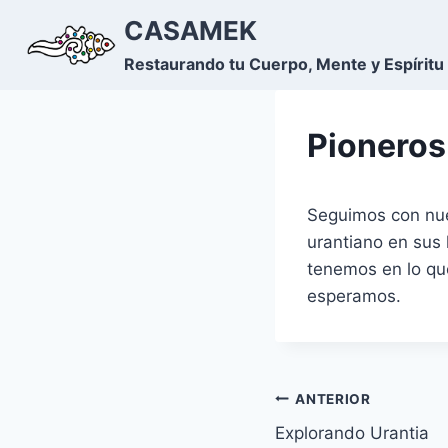
Saltar
CASAMEK
al
Restaurando tu Cuerpo, Mente y Espíritu
contenido
Pioneros
Seguimos con nue
urantiano en sus 
tenemos en lo que
esperamos.
Navegación
ANTERIOR
Explorando Urantia
de