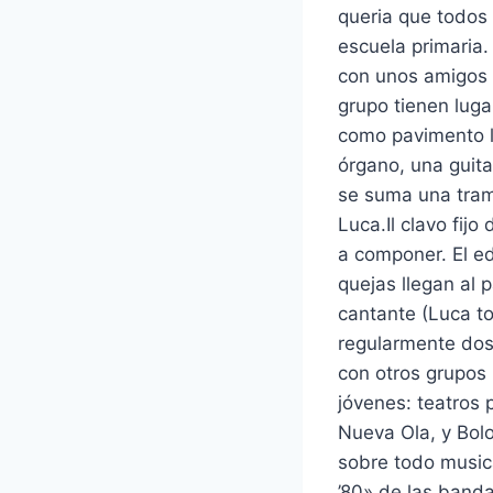
queria que todos 
escuela primaria.
con unos amigos 
grupo tienen luga
como pavimento la
órgano, una guitar
se suma una tramp
Luca.Il clavo fij
a componer. El ed
quejas llegan al
cantante (Luca to
regularmente dos
con otros grupos
jóvenes: teatros 
Nueva Ola, y Bolo
sobre todo music
’80» de las band