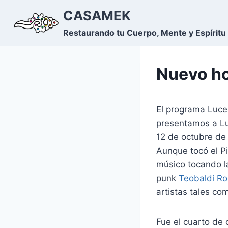
Saltar
CASAMEK
al
Restaurando tu Cuerpo, Mente y Espíritu
contenido
Nuevo ho
El programa Luce
presentamos a Lu
12 de octubre d
Aunque tocó el P
músico tocando l
punk
Teobaldi Ro
artistas tales c
Fue el cuarto de 