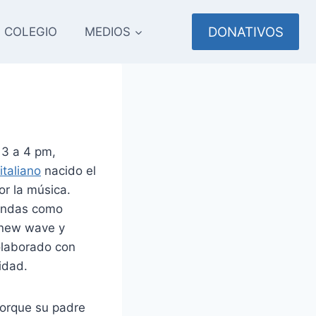
DONATIVOS
COLEGIO
MEDIOS
 3 a 4 pm,
italiano
nacido el
or la música.
bandas como
a new wave y
olaborado con
idad.
porque su padre