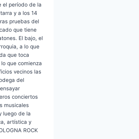
 el período de la
tarra y a los 14
ras pruebas del
icado que tiene
ones. El bajo, el
rroquia, a lo que
ada que toca
r lo que comienza
icios vecinos las
bodega del
 ensayar
eros conciertos
os musicales
y luego de la
, artística y
o «BOLOGNA ROCK