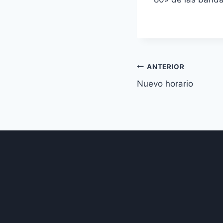
Navegación
ANTERIOR
Nuevo horario
de
entradas