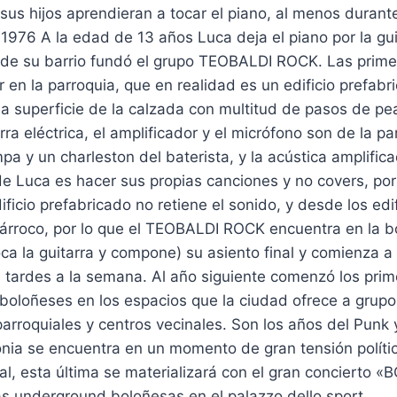
sus hijos aprendieran a tocar el piano, al menos durante
 1976 A la edad de 13 años Luca deja el piano por la gui
de su barrio fundó el grupo TEOBALDI ROCK. Las prime
r en la parroquia, que en realidad es un edificio prefabr
 superficie de la calzada con multitud de pasos de peat
ra eléctrica, el amplificador y el micrófono son de la pa
a y un charleston del baterista, y la acústica amplific
o de Luca es hacer sus propias canciones y no covers, po
ificio prefabricado no retiene el sonido, y desde los edif
 párroco, por lo que el TEOBALDI ROCK encuentra en la 
ca la guitarra y compone) su asiento final y comienza a
 tardes a la semana. Al año siguiente comenzó los prim
 boloñeses en los espacios que la ciudad ofrece a grup
parroquiales y centros vecinales. Son los años del Punk 
nia se encuentra en un momento de gran tensión política
al, esta última se materializará con el gran conciert
as underground boloñesas en el palazzo dello sport.