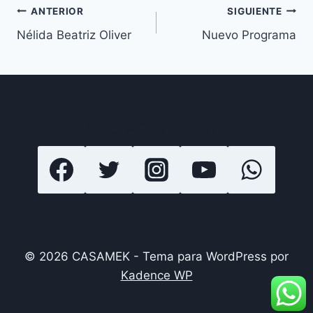
Navegación
ANTERIOR
SIGUIENTE
Nélida Beatriz Oliver
Nuevo Programa
de
entradas
SIGUENOS EN REDES
© 2026 CASAMEK - Tema para WordPress por
Kadence WP