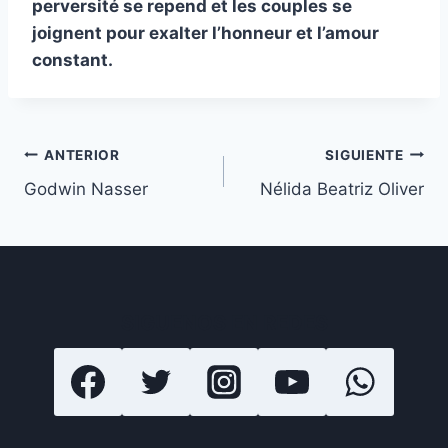
perversité se repend et les couples se
joignent pour exalter l’honneur et l’amour
constant.
Navegación
ANTERIOR
SIGUIENTE
Godwin Nasser
Nélida Beatriz Oliver
de
entradas
SIGUENOS EN REDES