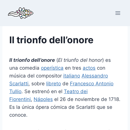
Saltar
al
contenido
Il trionfo dell’onore
Il trionfo dell’onore
(
El triunfo del honor
) es
una comedia
operística
en tres
actos
con
música del compositor
italiano
Alessandro
Scarlatti
, sobre
libreto
de
Francesco Antonio
Tullio
. Se estrenó en el
Teatro dei
Fiorentini
,
Nápoles
el 26 de noviembre de 1718.
Es la única ópera cómica de Scarlatti que se
conoce.