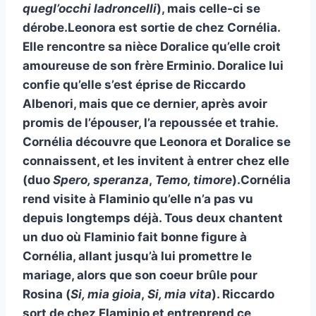
quegl’occhi ladroncelli
), mais celle-ci se
dérobe.Leonora est sortie de chez Cornélia.
Elle rencontre sa nièce Doralice qu’elle croit
amoureuse de son frère Erminio. Doralice lui
confie qu’elle s’est éprise de Riccardo
Albenori, mais que ce dernier, après avoir
promis de l’épouser, l’a repoussée et trahie.
Cornélia découvre que Leonora et Doralice se
connaissent, et les invitent à entrer chez elle
(duo
Spero, speranza
,
Temo, timore
).Cornélia
rend visite à Flaminio qu’elle n’a pas vu
depuis longtemps déjà. Tous deux chantent
un duo où Flaminio fait bonne figure à
Cornélia, allant jusqu’à lui promettre le
mariage, alors que son coeur brûle pour
Rosina (
Si, mia gioia
,
Si, mia vita
). Riccardo
sort de chez Flaminio et entreprend ce