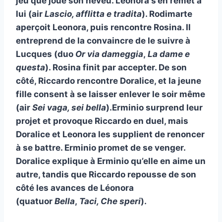
jeu que joue son neveu. Léonora s’en remet à
lui (air
Lascio, afflitta e tradita
). Rodimarte
aperçoit Leonora, puis rencontre Rosina. Il
entreprend de la convaincre de le suivre à
Lucques (duo
Or via dameggia
,
La dame e
questa
). Rosina finit par accepter. De son
côté, Riccardo rencontre Doralice, et la jeune
fille consent à se laisser enlever le soir même
(air
Sei vaga, sei bella
).Erminio surprend leur
projet et provoque Riccardo en duel, mais
Doralice et Leonora les supplient de renoncer
à se battre. Erminio promet de se venger.
Doralice explique à Erminio qu’elle en aime un
autre, tandis que Riccardo repousse de son
côté les avances de Léonora
(quatuor
Bella
,
Taci, Che speri
).