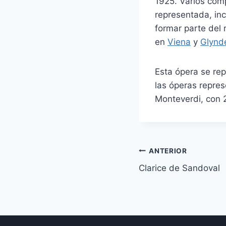
1925. Varios com
representada, in
formar parte del 
en
Viena
y
Glynd
Esta ópera se re
las óperas repre
Monteverdi, con 
Navegación
ANTERIOR
Clarice de Sandoval
de
entradas