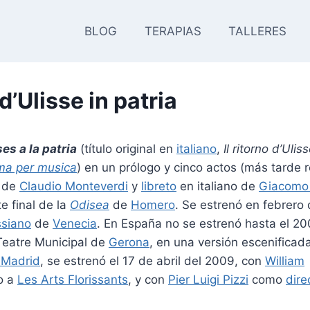
BLOG
TERAPIAS
TALLERES
 d’Ulisse in patria
ses a la patria
(título original en
italiano
,
Il ritorno d’Ulis
a per musica
) en un prólogo y cinco actos (más tarde 
a de
Claudio Monteverdi
y
libreto
en italiano de
Giacomo
e final de la
Odisea
de
Homero
. Se estrenó en febrero
ssiano
de
Venecia
. En España no se estrenó hasta el 20
Teatre Municipal de
Gerona
, en una versión escenificada
 Madrid
, se estrenó el 17 de abril del 2009, con
William
o a
Les Arts Florissants
, y con
Pier Luigi Pizzi
como
dire