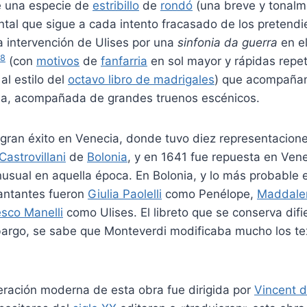
ye una especie de
estribillo
de
rondó
(una breve y tonalm
ntal que sigue a cada intento fracasado de los pretendi
a intervención de Ulises por una
sinfonia da guerra
en e
18
​ (con
motivos
de
fanfarria
en sol mayor y rápidas repet
 al estilo del
octavo libro de madrigales
) que acompañan
na, acompañada de grandes truenos escénicos.
 gran éxito en Venecia, donde tuvo diez representacion
Castrovillani
de
Bolonia
, y en 1641 fue repuesta en Vene
usual en aquella época. En Bolonia, y lo más probable
cantantes fueron
Giulia Paolelli
como Penélope,
Maddalen
sco Manelli
como Ulises. El libreto que se conserva difi
mbargo, se sabe que Monteverdi modificaba mucho los te
eración moderna de esta obra fue dirigida por
Vincent d