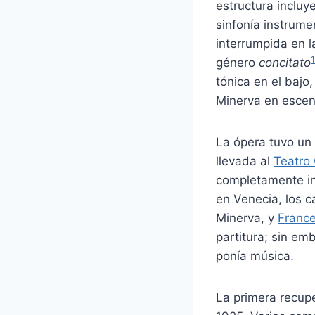
estructura inclu
sinfonía instrume
interrumpida en l
género
concitato
tónica en el bajo,
Minerva en esce
La ópera tuvo un
llevada al
Teatro 
completamente in
en Venecia, los 
Minerva, y
France
partitura; sin e
ponía música.
La primera recup