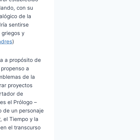
alando, con su
lógico de la
ría sentirse
 griegos y
ndres
)
ca a propósito de
e propenso a
emblemas de la
rar proyectos
rtador de
es el Prólogo –
o de un personaje
, el Tiempo y la
en el transcurso