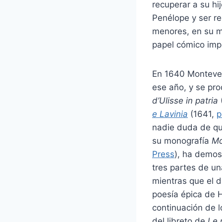
recuperar a su hi
Penélope y ser r
menores, en su ma
papel cómico impo
En 1640 Montever
ese año, y se pro
d’Ulisse in patria
e Lavinia
(1641,
p
nadie duda de que
su monografía
Mo
Press
), ha demo
tres partes de un
mientras que el 
poesía épica de 
continuación de 
del libreto de
Le 