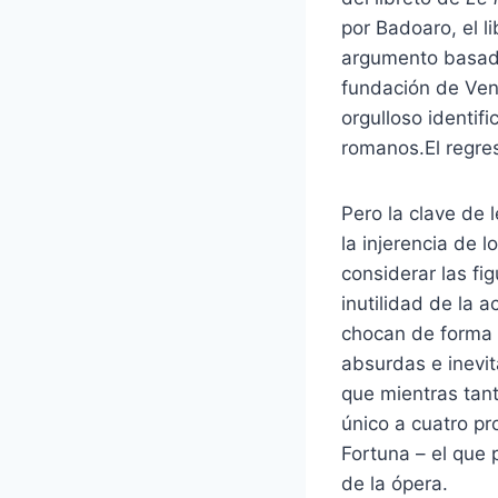
por Badoaro, el l
argumento basado
fundación de Vene
orgulloso identif
romanos.
El regre
Pero la clave de 
la injerencia de 
considerar las fi
inutilidad de la 
chocan de forma 
absurdas e inevi
que mientras tan
único a cuatro pr
Fortuna – el que
de la ópera.