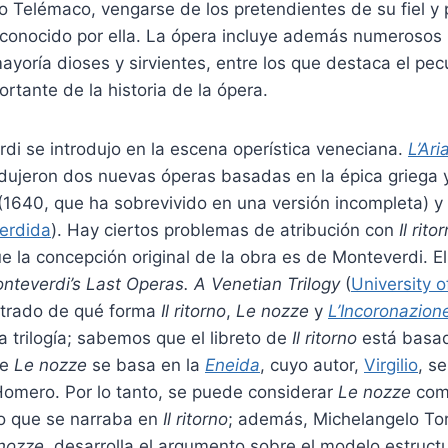
jo Telémaco, vengarse de los pretendientes de su fiel y
econocido por ella. La ópera incluye además numerosos
yoría dioses y sirvientes, entre los que destaca el pec
rtante de la historia de la ópera.
di se introdujo en la escena operística veneciana.
L’Ari
dujeron dos nuevas óperas basadas en la épica griega y
(1640, que ha sobrevivido en una versión incompleta) y
erdida
). Hay ciertos problemas de atribución con
Il rito
 la concepción original de la obra es de Monteverdi. E
nteverdi’s Last Operas. A Venetian Trilogy
(
University o
strado de qué forma
Il ritorno
,
Le nozze
y
L’Incoronazion
a trilogía; sabemos que el libreto de
Il ritorno
está basa
de
Le nozze
se basa en la
Eneida
, cuyo autor,
Virgilio
, se
Homero. Por lo tanto, se puede considerar
Le nozze
com
lo que se narraba en
Il ritorno
; además, Michelangelo Torc
nozze
, desarrolla el argumento sobre el modelo estruct