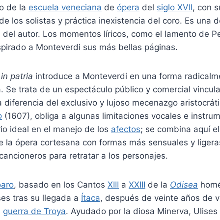
ro de la
escuela veneciana
de
ópera
del
siglo XVII
, con s
e los solistas y práctica inexistencia del coro. Es una d
del autor. Los momentos líricos, como el lamento de Pe
spirado a Monteverdi sus más bellas páginas.
 in patria
introduce a Monteverdi en una forma radical
. Se trata de un espectáculo público y comercial vincul
 diferencia del exclusivo y lujoso mecenazgo aristocráti
o
(1607), obliga a algunas limitaciones vocales e instru
brio ideal en el manejo de los
afectos
; se combina aquí el
 la ópera cortesana con formas más sensuales y ligeras
cancioneros para retratar a los personajes.
aro
, basado en los Cantos
XIII
a
XXIII
de la
Odisea
homér
ses tras su llegada a
Ítaca
, después de veinte años de v
a
guerra de Troya
. Ayudado por la diosa Minerva, Ulises