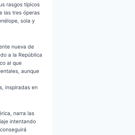
us rasgos típicos
e las tres óperas
nélope, sola y
mente nueva de
ado a la República
co al que
mentales, aunque
, inspiradas en
ica, narra las
iaje intentando
 conseguirá