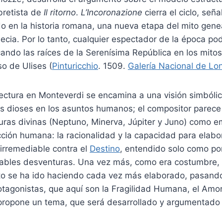
ibretista de
Il ritorno
.
L’Incoronazione
cierra el ciclo, señ
 en la historia romana, una nueva etapa del mito genea
cia. Por lo tanto, cualquier espectador de la época pod
icando las raíces de la Serenísima República en los mitos
so de Ulises (
Pinturicchio
. 1509.
Galería Nacional de Lo
lectura en Monteverdi se encamina a una visión simbóli
los dioses en los asuntos humanos; el compositor parec
guras divinas (Neptuno, Minerva, Júpiter y Juno) como 
acción humana: la racionalidad y la capacidad para elabo
irremediable contra el
Destino
, entendido solo como po
tables desventuras. Una vez más, como era costumbre, 
to se ha ido haciendo cada vez más elaborado, pasand
otagonistas, que aquí son la Fragilidad Humana, el Amor
 propone un tema, que será desarrollado y argumentado 