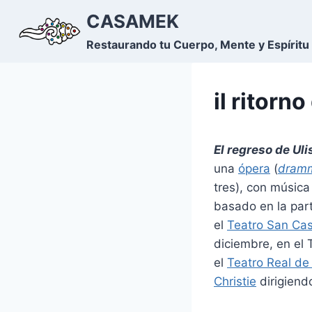
Saltar
CASAMEK
al
Restaurando tu Cuerpo, Mente y Espíritu
contenido
il ritorno
El regreso de Uli
una
ópera
(
dramm
tres), con músic
basado en la part
el
Teatro San Ca
diciembre, en el 
el
Teatro Real de
Christie
dirigiend