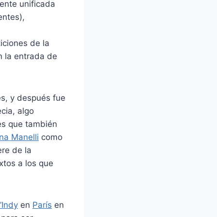
ente unificada
entes),
l
iciones de la
 la entrada de
es, y después fue
cia, algo
 es que también
a Manelli
como
ere de la
xtos a los que
’Indy
en
París
en