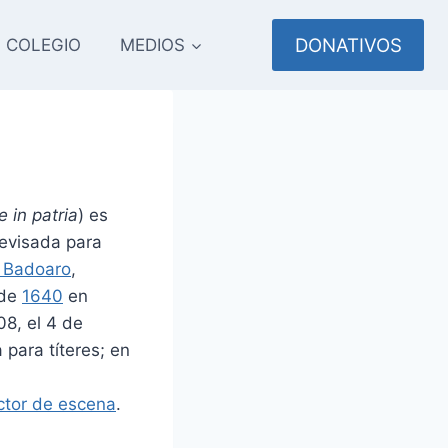
DONATIVOS
COLEGIO
MEDIOS
se in patria
) es
revisada para
 Badoaro
,
 de
1640
en
08, el 4 de
 para títeres; en
ctor de escena
.