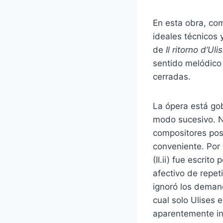
En esta obra, c
ideales técnicos 
de
Il ritorno d’Uli
sentido melódico 
cerradas.
La ópera está go
modo sucesivo. N
compositores post
conveniente. Por 
(II.ii) fue escrit
afectivo de repet
ignoró los demand
cual solo Ulises 
aparentemente inc