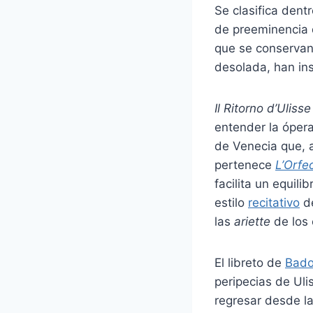
Se clasifica dent
de preeminencia d
que se conservan 
desolada, han in
Il Ritorno d’Ulisse
entender la ópera
de Venecia que, a
pertenece
L’Orfe
facilita un equili
estilo
recitativo
de
las
ariette
de los 
El libreto de
Bado
peripecias de Uli
regresar desde l