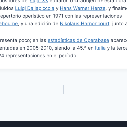
positores del
siglo XX
editaron o «tradujeron» esta obra
cluidos
Luigi Dallapiccola
y
Hans Werner Henze
, y final
repertorio operístico en 1971 con las representaciones
ebourne
, y una edición de
Nikolaus Harnoncourt
, junto
presenta poco; en las
estadísticas de Operabase
aparece
sentadas en 2005-2010, siendo la 45.ª en
Italia
y la terc
24 representaciones en el período.