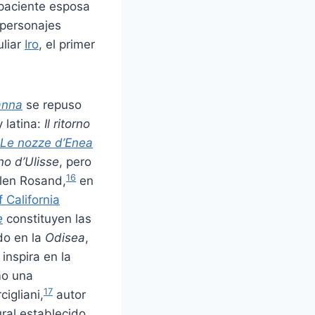
 paciente esposa
 personajes
uliar
Iro
, el primer
anna
se repuso
 latina:
Il ritorno
Le nozze d’Enea
rno d’Ulisse
, pero
16
llen Rosand,
​ en
f California
e
constituyen las
do en la
Odisea
,
 inspira en la
o una
17
igliani,
​ autor
ural establecido