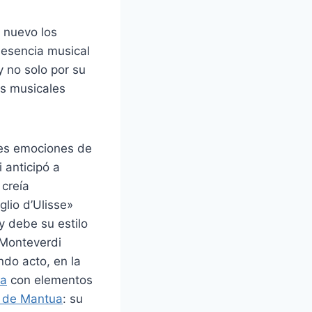
e nuevo los
 esencia musical
 y no solo por su
as musicales
des emociones de
 anticipó a
 creía
lio d’Ulisse»
y debe su estilo
 Monteverdi
do acto, en la
ta
con elementos
 de Mantua
: su