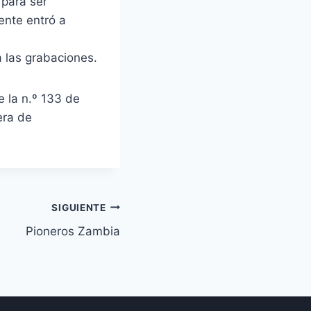
 para ser
mente entró a
 a las grabaciones.
 la n.º 133 de
era de
SIGUIENTE
Pioneros Zambia