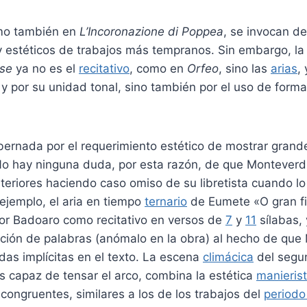
omo también en
L’Incoronazione di Poppea
, se invocan d
y estéticos de trabajos más tempranos. Sin embargo, la
sse
ya no es el
recitativo
, como en
Orfeo
, sino las
arias
,
y por su unidad tonal, sino también por el uso de form
bernada por el requerimiento estético de mostrar gran
o hay ninguna duda, por esta razón, de que Monteverdi
eriores haciendo caso omiso de su libretista cuando lo
ejemplo, el aria en tiempo
ternario
de Eumete «O gran fig
o por Badoaro como recitativo en versos de
7
y
11
sílabas, 
ición de palabras (anómalo en la obra) al hecho de que
as implícitas en el texto. La escena
climácica
del segun
es capaz de tensar el arco, combina la estética
manieris
ongruentes, similares a los de los trabajos del
periodo