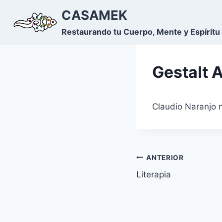
Saltar
CASAMEK
al
Restaurando tu Cuerpo, Mente y Espíritu
contenido
Gestalt 
Claudio Naranjo 
Navegación
ANTERIOR
Literapia
de
entradas