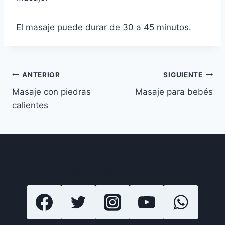
El masaje puede durar de 30 a 45 minutos.
Navegación
ANTERIOR
SIGUIENTE
Masaje con piedras
Masaje para bebés
de
calientes
entradas
SIGUENOS EN REDES